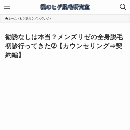
ホーム
ヒゲ脱毛
メンズリゼ
勧誘なしは本当？メンズリゼの全身脱毛
初診行ってきた➁【カウンセリング⇒契
約編】